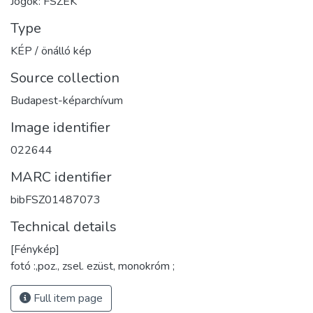
Jogok: FSZEK
Type
KÉP / önálló kép
Source collection
Budapest-képarchívum
Image identifier
022644
MARC identifier
bibFSZ01487073
Technical details
[Fénykép]
fotó :,poz., zsel. ezüst, monokróm ;
Full item page