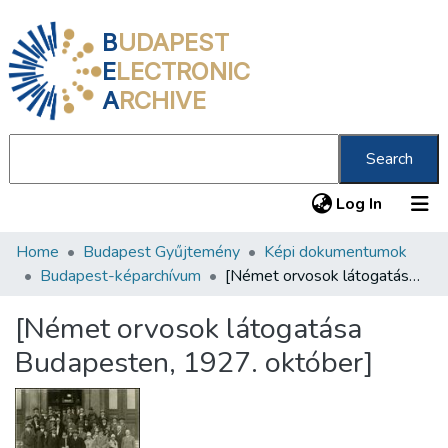
B
UDAPEST
E
LECTRONIC
A
RCHIVE
Search
(current
Log In
Home
Budapest Gyűjtemény
Képi dokumentumok
Communities & Collections
Budapest-képarchívum
[Német orvosok látogatása Budapesten, 1927. október]
All of DSpace
[Német orvosok látogatása
Statistics
Budapesten, 1927. október]
About us