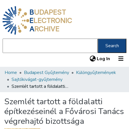
B
UDAPEST
E
LECTRONIC
A
RCHIVE
Search
(current
Log In
Home
Budapest Gyűjtemény
Különgyűjtemények
Communities & Collections
Sajtókivágat-gyűjtemény
All of DSpace
Szemlét tartott a földalatti építkezéseinél a Fővárosi Tanács végrehajtó bizottsága
Statistics
Szemlét tartott a földalatti
About us
építkezéseinél a Fővárosi Tanács
végrehajtó bizottsága