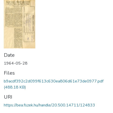
Date
1964-05-28
Files
b9acdf392c2d099f613c630ea806d61e73de0977.pdf
(488.18 KB)
URI
https://bea.fszek.hu/handle/20.500.14711/124833