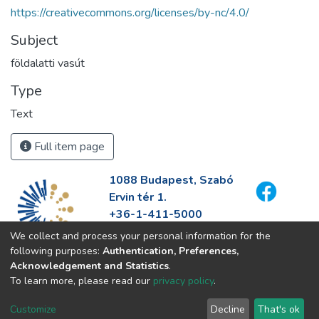
https://creativecommons.org/licenses/by-nc/4.0/
Subject
földalatti vasút
Type
Text
Full item page
1088 Budapest, Szabó
Ervin tér 1.
+36-1-411-5000
info@fszek.hu
We collect and process your personal information for the
https://fszek.hu
following purposes:
Authentication, Preferences,
Acknowledgement and Statistics
.
To learn more, please read our
privacy policy
.
Customize
Decline
That's ok