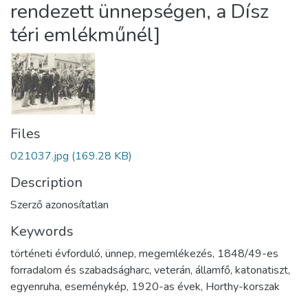
rendezett ünnepségen, a Dísz
téri emlékműnél]
Files
021037.jpg
(169.28 KB)
Description
Szerző azonosítatlan
Keywords
történeti évforduló
,
ünnep
,
megemlékezés
,
1848/49-es
forradalom és szabadságharc
,
veterán
,
államfő
,
katonatiszt
,
egyenruha
,
eseménykép
,
1920-as évek
,
Horthy-korszak