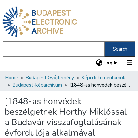
B
UDAPEST
E
LECTRONIC
A
RCHIVE
Search
(current
Log In
Home
Budapest Gyűjtemény
Képi dokumentumok
Communities & Collections
Budapest-képarchívum
[1848-as honvédek beszélgetnek Horthy Miklóssal a Budavár visszafoglalásának évfordulója alkalmával rendezett ünnepségen, a Dísz téri emlékműnél]
All of DSpace
[1848-as honvédek
Statistics
beszélgetnek Horthy Miklóssal
About us
a Budavár visszafoglalásának
évfordulója alkalmával