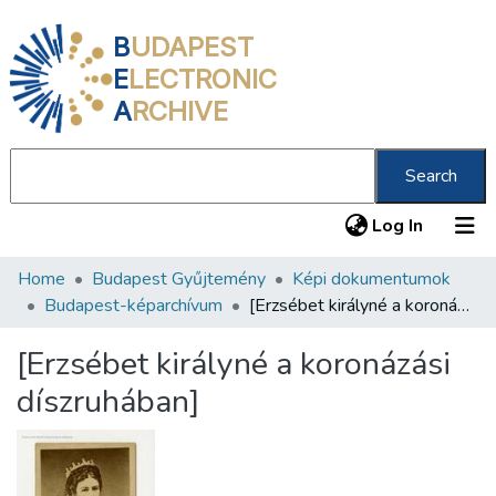
B
UDAPEST
E
LECTRONIC
A
RCHIVE
Search
(current
Log In
Home
Budapest Gyűjtemény
Képi dokumentumok
Communities & Collections
Budapest-képarchívum
[Erzsébet királyné a koronázási díszruhában]
All of DSpace
[Erzsébet királyné a koronázási
Statistics
díszruhában]
About us