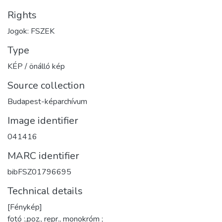
Rights
Jogok: FSZEK
Type
KÉP / önálló kép
Source collection
Budapest-képarchívum
Image identifier
041416
MARC identifier
bibFSZ01796695
Technical details
[Fénykép]
fotó :,poz., repr., monokróm ;