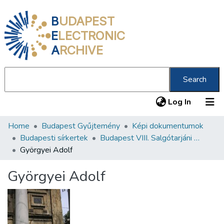
B
UDAPEST
E
LECTRONIC
A
RCHIVE
Search
(current
Log In
Home
Budapest Gyűjtemény
Képi dokumentumok
Communities & Collections
Budapesti sírkertek
Budapest VIII. Salgótarjáni úti Neológ Zsidó Temető
All of DSpace
Györgyei Adolf
Statistics
Györgyei Adolf
About us