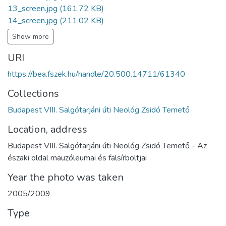
13_screen.jpg
(161.72 KB)
14_screen.jpg
(211.02 KB)
Show more
URI
https://bea.fszek.hu/handle/20.500.14711/61340
Collections
Budapest VIII. Salgótarjáni úti Neológ Zsidó Temető
Location, address
Budapest VIII. Salgótarjáni úti Neológ Zsidó Temető - Az
északi oldal mauzóleumai és falsírboltjai
Year the photo was taken
2005/2009
Type