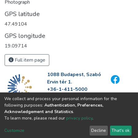
Photograph
GPS latitude
47.49104
GPS longitude
19.09714
Full item page
1088 Budapest, Szabó
Ervin tér 1.
+36-1-411-5000
info@fszek.hu
We collect and process your personal information for the
https://fszek.hu
following purposes:
Authentication, Preferences,
Acknowledgement and Statistics
.
To learn more, please read our
privacy policy
.
Customize
Decline
That's ok