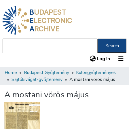
B
UDAPEST
E
LECTRONIC
A
RCHIVE
Search
(current
Log In
Home
Budapest Gyűjtemény
Különgyűjtemények
Communities & Collections
Sajtókivágat-gyűjtemény
A mostani vörös május
All of DSpace
A mostani vörös május
Statistics
About us