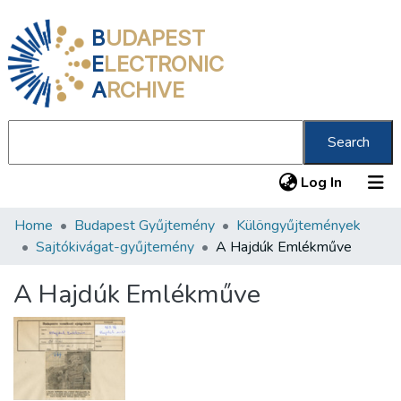
B
UDAPEST
E
LECTRONIC
A
RCHIVE
Search
(current
Log In
Home
Budapest Gyűjtemény
Különgyűjtemények
Communities & Collections
Sajtókivágat-gyűjtemény
A Hajdúk Emlékműve
All of DSpace
A Hajdúk Emlékműve
Statistics
About us