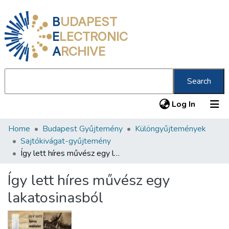
B
UDAPEST
E
LECTRONIC
A
RCHIVE
Search
(current
Log In
Home
Budapest Gyűjtemény
Különgyűjtemények
Communities & Collections
Sajtókivágat-gyűjtemény
All of DSpace
Így lett híres művész egy lakatosinasból
Statistics
Így lett híres művész egy
About us
lakatosinasból