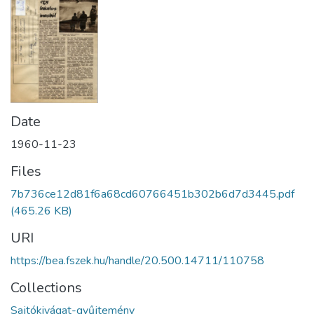
Date
1960-11-23
Files
7b736ce12d81f6a68cd60766451b302b6d7d3445.pdf
(465.26 KB)
URI
https://bea.fszek.hu/handle/20.500.14711/110758
Collections
Sajtókivágat-gyűjtemény