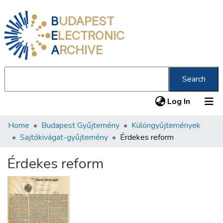
B
UDAPEST
E
LECTRONIC
A
RCHIVE
Search
(current
Log In
Home
Budapest Gyűjtemény
Különgyűjtemények
Communities & Collections
Sajtókivágat-gyűjtemény
Érdekes reform
All of DSpace
Érdekes reform
Statistics
About us