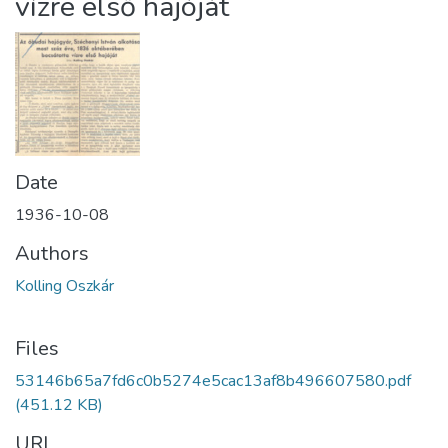
vízre első hajóját
Date
1936-10-08
Authors
Kolling Oszkár
Files
53146b65a7fd6c0b5274e5cac13af8b496607580.pdf
(451.12 KB)
URI