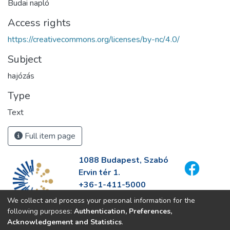
Budai napló
Access rights
https://creativecommons.org/licenses/by-nc/4.0/
Subject
hajózás
Type
Text
Full item page
1088 Budapest, Szabó
Ervin tér 1.
+36-1-411-5000
info@fszek.hu
We collect and process your personal information for the
https://fszek.hu
following purposes:
Authentication, Preferences,
Acknowledgement and Statistics
.