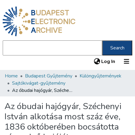
B
UDAPEST
E
LECTRONIC
A
RCHIVE
Search
(current
Log In
Home
Budapest Gyűjtemény
Különgyűjtemények
Communities & Collections
Sajtókivágat-gyűjtemény
All of DSpace
Az óbudai hajógyár, Széchenyi István alkotása most száz éve, 1836 októberében bocsátotta vízre első hajóját
Statistics
Az óbudai hajógyár, Széchenyi
About us
István alkotása most száz éve,
1836 októberében bocsátotta