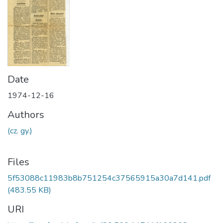
Date
1974-12-16
Authors
(cz. gy.)
Files
5f53088c11983b8b751254c37565915a30a7d141.pdf
(483.55 KB)
URI