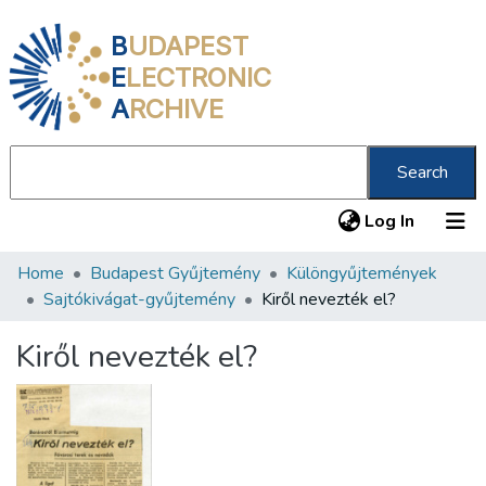
B
UDAPEST
E
LECTRONIC
A
RCHIVE
Search
(current
Log In
Home
Budapest Gyűjtemény
Különgyűjtemények
Communities & Collections
Sajtókivágat-gyűjtemény
Kiről nevezték el?
All of DSpace
Kiről nevezték el?
Statistics
About us