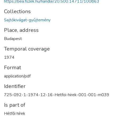
https://bea.fszek.hu/handle/20.500.14711/100863
Collections
Sajtókivágat-gyűjtemény
Place, address
Budapest
Temporal coverage
1974
Format
application/pdf
Identifier
725-092-1-1974-12-16-Hetfoi-hirek-001-001-m039
Is part of
Hétfői hírek