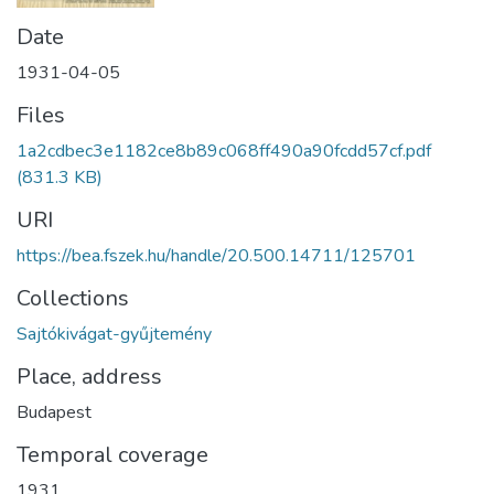
Date
1931-04-05
Files
1a2cdbec3e1182ce8b89c068ff490a90fcdd57cf.pdf
(831.3 KB)
URI
https://bea.fszek.hu/handle/20.500.14711/125701
Collections
Sajtókivágat-gyűjtemény
Place, address
Budapest
Temporal coverage
1931