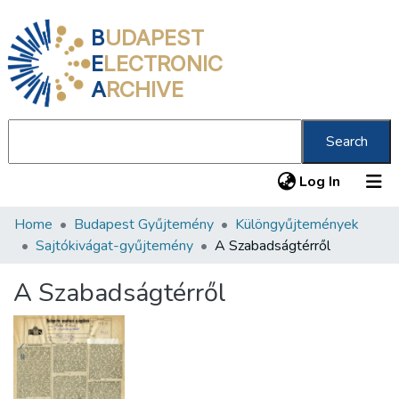
B
UDAPEST
E
LECTRONIC
A
RCHIVE
Search
(current
Log In
Home
Budapest Gyűjtemény
Különgyűjtemények
Communities & Collections
Sajtókivágat-gyűjtemény
A Szabadságtérről
All of DSpace
A Szabadságtérről
Statistics
About us