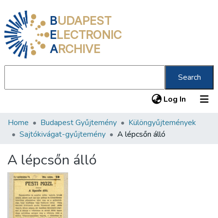
B
UDAPEST
E
LECTRONIC
A
RCHIVE
Search
(current
Log In
Home
Budapest Gyűjtemény
Különgyűjtemények
Communities & Collections
Sajtókivágat-gyűjtemény
A lépcsőn álló
All of DSpace
A lépcsőn álló
Statistics
About us