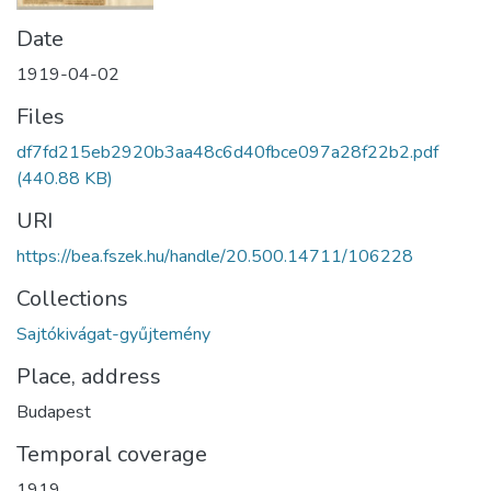
Date
1919-04-02
Files
df7fd215eb2920b3aa48c6d40fbce097a28f22b2.pdf
(440.88 KB)
URI
https://bea.fszek.hu/handle/20.500.14711/106228
Collections
Sajtókivágat-gyűjtemény
Place, address
Budapest
Temporal coverage
1919