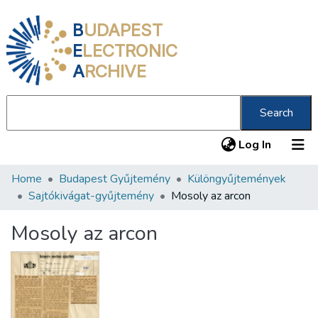
B
UDAPEST
E
LECTRONIC
A
RCHIVE
Search
(current
Log In
Home
Budapest Gyűjtemény
Különgyűjtemények
Communities & Collections
Sajtókivágat-gyűjtemény
Mosoly az arcon
All of DSpace
Mosoly az arcon
Statistics
About us