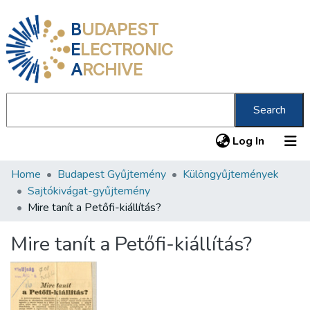
B
UDAPEST
E
LECTRONIC
A
RCHIVE
Search
(current
Log In
Home
Budapest Gyűjtemény
Különgyűjtemények
Communities & Collections
Sajtókivágat-gyűjtemény
All of DSpace
Mire tanít a Petőfi-kiállítás?
Statistics
Mire tanít a Petőfi-kiállítás?
About us