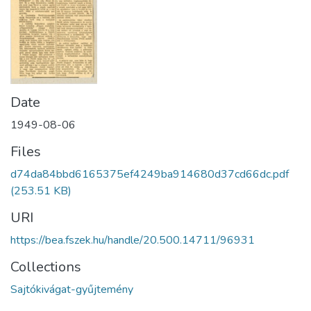
Date
1949-08-06
Files
d74da84bbd6165375ef4249ba914680d37cd66dc.pdf
(253.51 KB)
URI
https://bea.fszek.hu/handle/20.500.14711/96931
Collections
Sajtókivágat-gyűjtemény