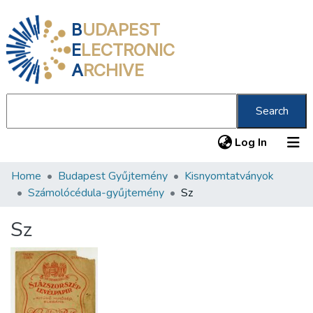
B
UDAPEST
E
LECTRONIC
A
RCHIVE
Search
(current
Log In
Home
Budapest Gyűjtemény
Kisnyomtatványok
Communities & Collections
Számolócédula-gyűjtemény
Sz
All of DSpace
Sz
Statistics
About us