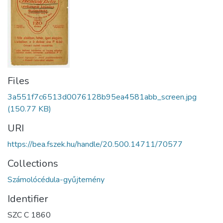
Files
3a551f7c6513d0076128b95ea4581abb_screen.jpg
(150.77 KB)
URI
https://bea.fszek.hu/handle/20.500.14711/70577
Collections
Számolócédula-gyűjtemény
Identifier
SZC C 1860