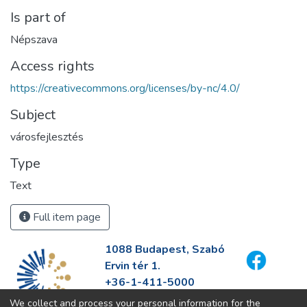
Is part of
Népszava
Access rights
https://creativecommons.org/licenses/by-nc/4.0/
Subject
városfejlesztés
Type
Text
Full item page
1088 Budapest, Szabó
Ervin tér 1.
+36-1-411-5000
info@fszek.hu
We collect and process your personal information for the