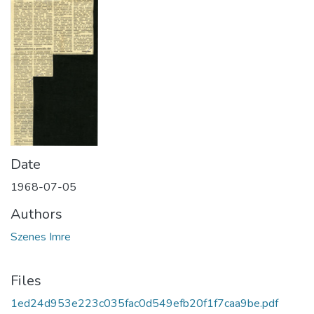
Date
1968-07-05
Authors
Szenes Imre
Files
1ed24d953e223c035fac0d549efb20f1f7caa9be.pdf