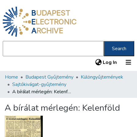
B
UDAPEST
E
LECTRONIC
A
RCHIVE
Search
(current
Log In
Home
Budapest Gyűjtemény
Különgyűjtemények
Communities & Collections
Sajtókivágat-gyűjtemény
All of DSpace
A bírálat mérlegén: Kelenföld
Statistics
A bírálat mérlegén: Kelenföld
About us