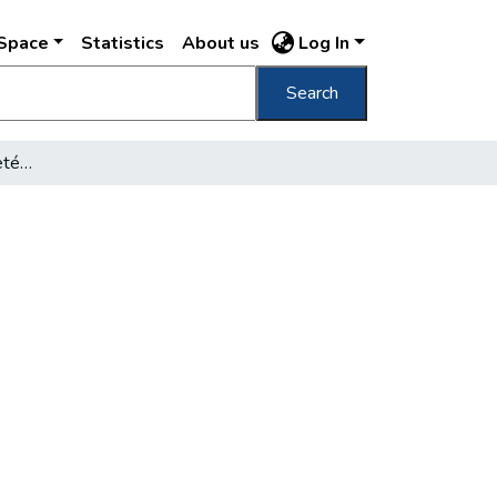
DSpace
Statistics
About us
Log In
Search
A városi tisztviselők fizetésrendezése