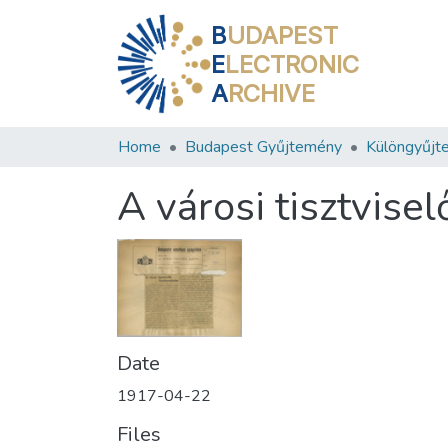
B
UDAPEST
E
LECTRONIC
A
RCHIVE
Home
Budapest Gyűjtemény
Különgyűjt
A városi tisztvise
Date
1917-04-22
Files