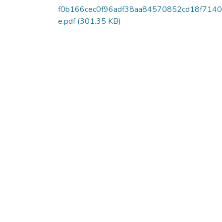
f0b166cec0f96adf38aa84570852cd18f714
e.pdf
(301.35 KB)