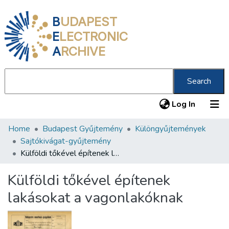
B
UDAPEST
E
LECTRONIC
A
RCHIVE
Search
(current
Log In
Home
Budapest Gyűjtemény
Különgyűjtemények
Communities & Collections
Sajtókivágat-gyűjtemény
All of DSpace
Külföldi tőkével építenek lakásokat a vagonlakóknak
Statistics
Külföldi tőkével építenek
About us
lakásokat a vagonlakóknak