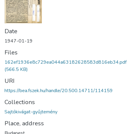
Date
1947-01-19
Files
162ef1936e8c729ea044a63182628583d816eb34.pdf
(566.5 KB)
URI
https://bea.fszek.hu/handle/20.500.14711/114159
Collections
Sajtókivágat-gyűjtemény
Place, address
Budapest