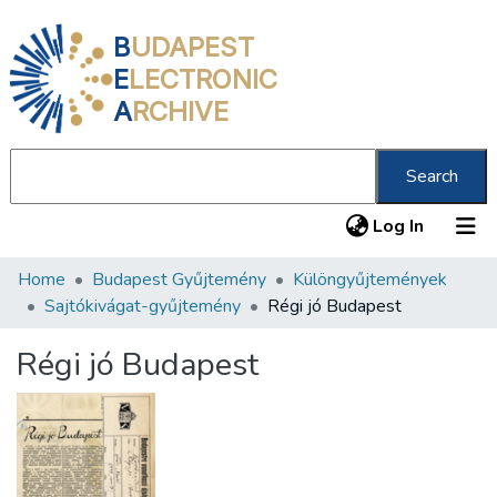
B
UDAPEST
E
LECTRONIC
A
RCHIVE
Search
(current
Log In
Home
Budapest Gyűjtemény
Különgyűjtemények
Communities & Collections
Sajtókivágat-gyűjtemény
Régi jó Budapest
All of DSpace
Régi jó Budapest
Statistics
About us