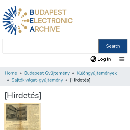
B
UDAPEST
E
LECTRONIC
A
RCHIVE
Search
(current
Log In
Home
Budapest Gyűjtemény
Különgyűjtemények
Communities & Collections
Sajtókivágat-gyűjtemény
[Hirdetés]
All of DSpace
[Hirdetés]
Statistics
About us