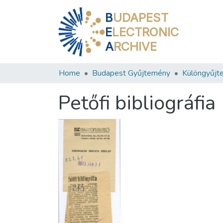
B
UDAPEST
E
LECTRONIC
A
RCHIVE
Home
Budapest Gyűjtemény
Különgyűjt
Petőfi bibliográfia