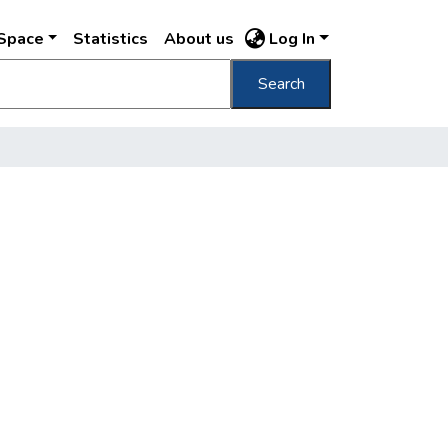
DSpace
Statistics
About us
Log In
Search