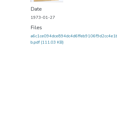
Date
1973-01-27
Files
a6c1ce094dce894dc4d6ffeb9106f9d2cc4e1
b.pdf
(111.03 KB)