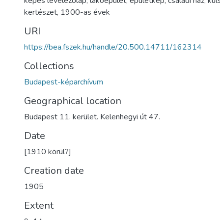
képes levelezőlap
,
lakóépület
,
épületkép
,
családi ház
,
kül
kertészet
,
1900-as évek
URI
https://bea.fszek.hu/handle/20.500.14711/162314
Collections
Budapest-képarchívum
Geographical location
Budapest 11. kerület. Kelenhegyi út 47.
Date
[1910 körül?]
Creation date
1905
Extent