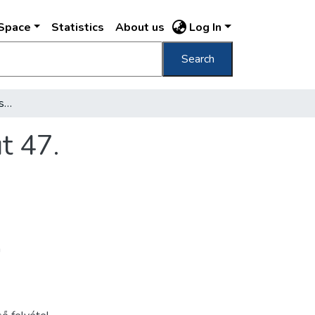
DSpace
Statistics
About us
Log In
Search
Villa "Mon Rêve" Budapest 1., Kelenhegyi út 47.
t 47.
n