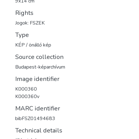
9x14 cm
Rights
Jogok: FSZEK
Type
KÉP / önálló kép
Source collection
Budapest-képarchívum
Image identifier
K000360
K000360v
MARC identifier
bibFSZ01494683
Technical details