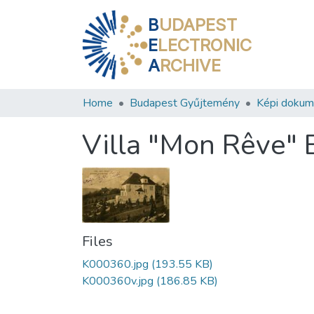
B
UDAPEST
E
LECTRONIC
A
RCHIVE
Home
Budapest Gyűjtemény
Képi doku
Villa "Mon Rêve" B
Files
K000360.jpg
(193.55 KB)
K000360v.jpg
(186.85 KB)