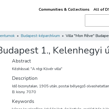
Communities & Collections
All of 
mentumok
Budapest-képarchívum
udapest 1., Kelenhegyi ú
Abstract
Kézírással: "A régi Kövér villa"
Description
Idő bizonytalan, 1905 után, postai bélyegző olvashatatla
B. kisny. 7070
Keywords