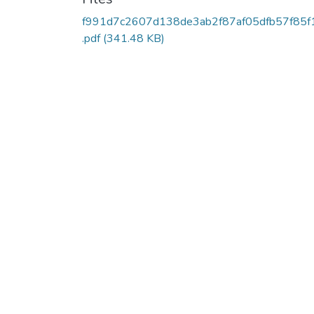
f991d7c2607d138de3ab2f87af05dfb57f85f
.pdf
(341.48 KB)