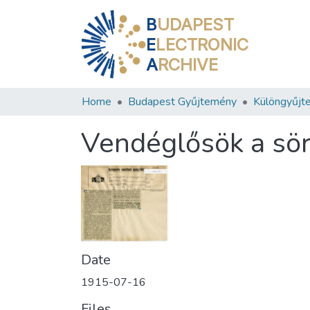
B
UDAPEST
E
LECTRONIC
A
RCHIVE
Home
Budapest Gyűjtemény
Különgyűjt
Vendéglősök a sör
Date
1915-07-16
Files