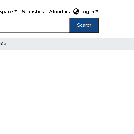
DSpace
Statistics
About us
Log In
Search
Vendéglősök a sördrágítás és jégmizéria