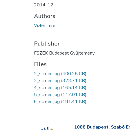
2014-12
Authors
Vizler Imre
Publisher
FSZEK Budapest Gyűjtemény
Files
2_screen.jpg
(400.28 KB)
3_screen.jpg
(323.71 KB)
4_screen.jpg
(165.14 KB)
5_screen.jpg
(147.01 KB)
6_screen.jpg
(181.41 KB)
1088 Budapest, Szabó Erv