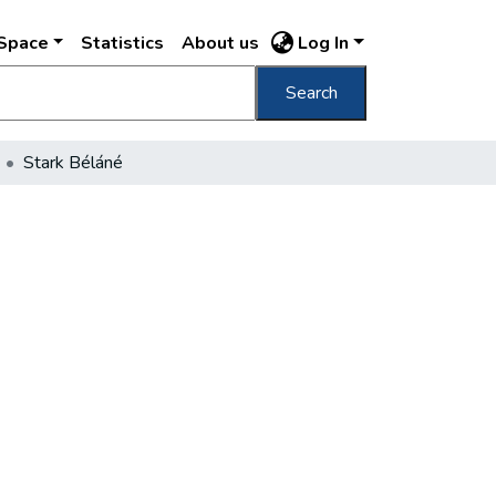
DSpace
Statistics
About us
Log In
Search
Stark Béláné