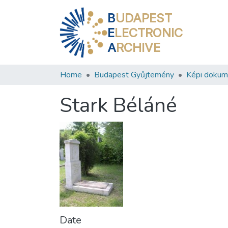
B
UDAPEST
E
LECTRONIC
A
RCHIVE
Home
Budapest Gyűjtemény
Képi doku
Stark Béláné
Date