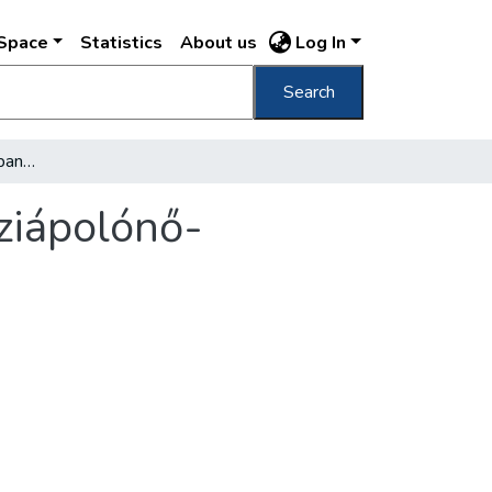
DSpace
Statistics
About us
Log In
Search
Mától az egész fővárosban bevezették a háziápolónő-rendszert
ziápolónő-