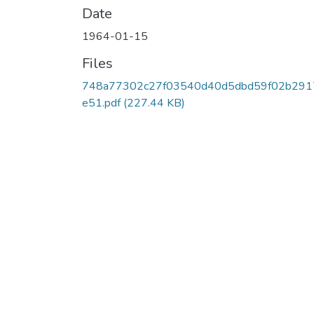
Date
1964-01-15
Files
748a77302c27f03540d40d5dbd59f02b291
e51.pdf
(227.44 KB)