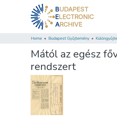
B
UDAPEST
E
LECTRONIC
A
RCHIVE
Home
Budapest Gyűjtemény
Különgyűjt
Mától az egész fő
rendszert