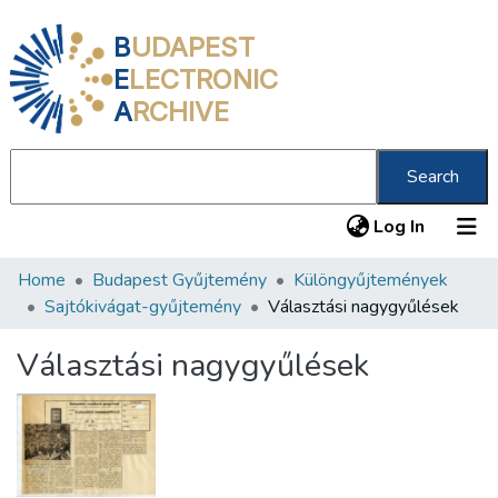
B
UDAPEST
E
LECTRONIC
A
RCHIVE
Search
(current
Log In
Home
Budapest Gyűjtemény
Különgyűjtemények
Communities & Collections
Sajtókivágat-gyűjtemény
Választási nagygyűlések
All of DSpace
Választási nagygyűlések
Statistics
About us