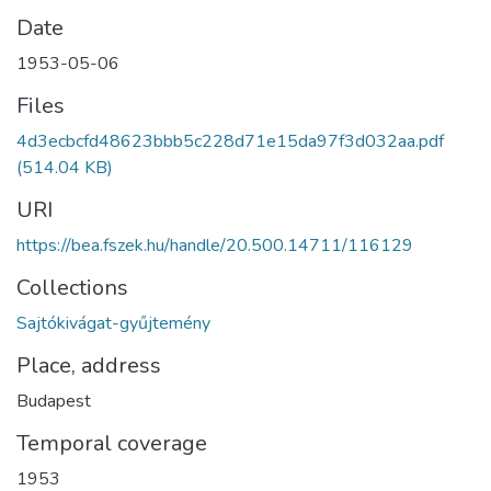
Date
1953-05-06
Files
4d3ecbcfd48623bbb5c228d71e15da97f3d032aa.pdf
(514.04 KB)
URI
https://bea.fszek.hu/handle/20.500.14711/116129
Collections
Sajtókivágat-gyűjtemény
Place, address
Budapest
Temporal coverage
1953