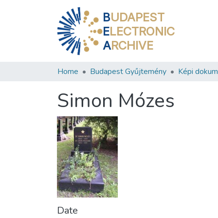
B
UDAPEST
E
LECTRONIC
A
RCHIVE
Home
Budapest Gyűjtemény
Képi doku
Simon Mózes
Date