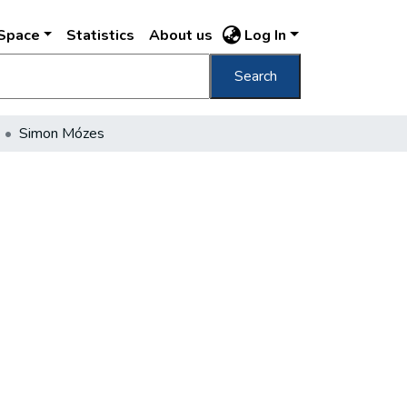
DSpace
Statistics
About us
Log In
Search
Simon Mózes