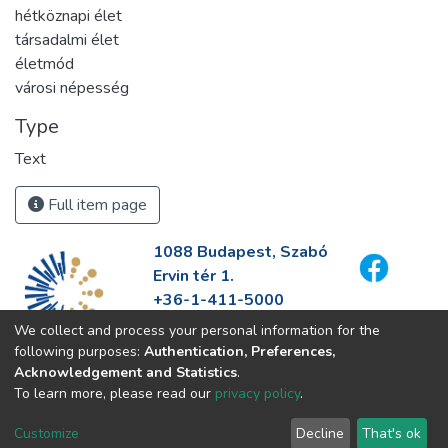
hétköznapi élet
társadalmi élet
életmód
városi népesség
Type
Text
Full item page
1088 Budapest, Szabó
Ervin tér 1.
+36-1-411-5000
info@fszek.hu
We collect and process your personal information for the
https://fszek.hu
following purposes:
Authentication, Preferences,
Acknowledgement and Statistics
.
To learn more, please read our
privacy policy
.
Customize
Decline
That's ok