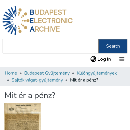
B
UDAPEST
E
LECTRONIC
A
RCHIVE
Search
(current
Log In
Home
Budapest Gyűjtemény
Különgyűjtemények
Communities & Collections
Sajtókivágat-gyűjtemény
Mit ér a pénz?
All of DSpace
Mit ér a pénz?
Statistics
About us