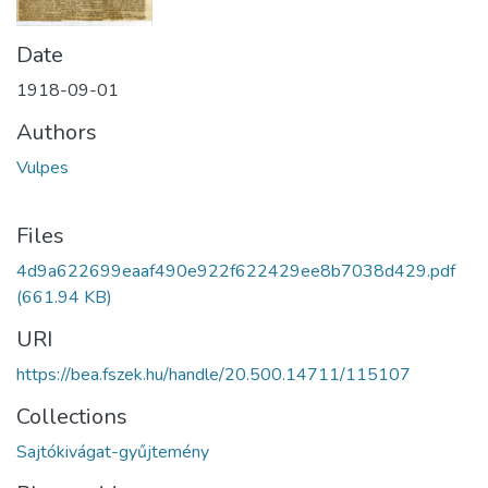
Date
1918-09-01
Authors
Vulpes
Files
4d9a622699eaaf490e922f622429ee8b7038d429.pdf
(661.94 KB)
URI
https://bea.fszek.hu/handle/20.500.14711/115107
Collections
Sajtókivágat-gyűjtemény