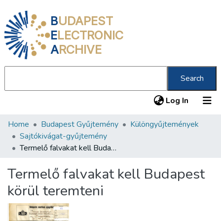
B
UDAPEST
E
LECTRONIC
A
RCHIVE
Search
(current
Log In
Home
Budapest Gyűjtemény
Különgyűjtemények
Communities & Collections
Sajtókivágat-gyűjtemény
All of DSpace
Termelő falvakat kell Budapest körül teremteni
Statistics
Termelő falvakat kell Budapest
About us
körül teremteni