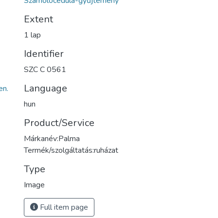
Számolócédula-gyűjtemény
Extent
1 lap
Identifier
SZC C 0561
Language
n.
hun
Product/Service
Márkanév:Palma
Termék/szolgáltatás:ruházat
Type
Image
Full item page