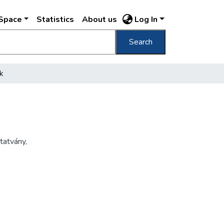
DSpace
Statistics
About us
Log In
Search
k
tatvány
,