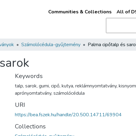
Communities & Collections
All of 
ványok
Számolócédula-gyűjtemény
Palma cipőtalp és saro
 sarok
Keywords
talp
,
sarok
,
gumi
,
cipő
,
kutya
,
reklámnyomtatvány
,
kisnyom
aprónyomtatvány
,
számolócédula
URI
https://bea.fszek.hu/handle/20.500.14711/69904
Collections