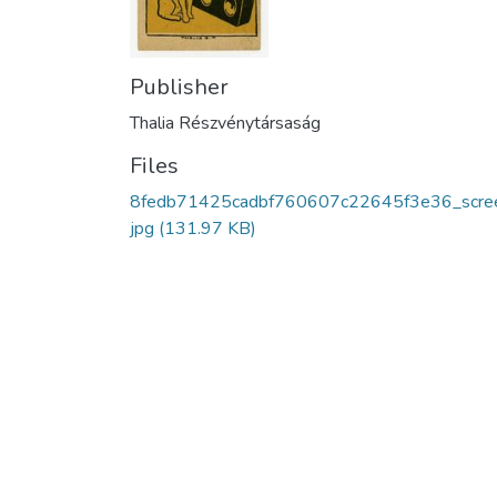
Publisher
Thalia Részvénytársaság
Files
8fedb71425cadbf760607c22645f3e36_scree
jpg
(131.97 KB)