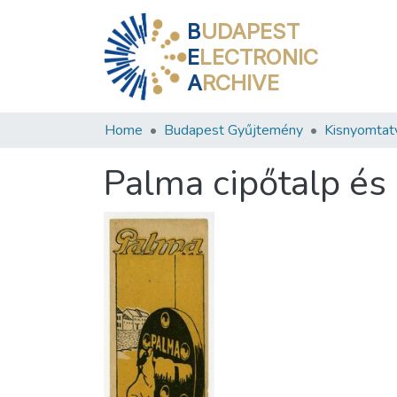
B
UDAPEST
E
LECTRONIC
A
RCHIVE
Home
Budapest Gyűjtemény
Kisnyomtat
Palma cipőtalp és