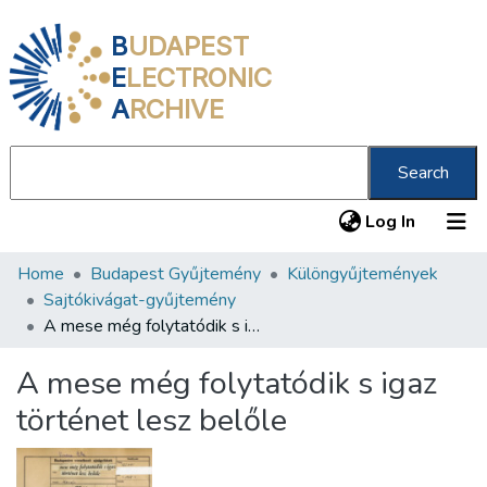
B
UDAPEST
E
LECTRONIC
A
RCHIVE
Search
(current
Log In
Home
Budapest Gyűjtemény
Különgyűjtemények
Communities & Collections
Sajtókivágat-gyűjtemény
All of DSpace
A mese még folytatódik s igaz történet lesz belőle
Statistics
A mese még folytatódik s igaz
About us
történet lesz belőle