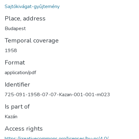
Sajtókivágat-gyűjtemény
Place, address
Budapest
Temporal coverage
1958
Format
application/pdf
Identifier
725-091-1958-07-07-Kazan-001-001-m023
Is part of
Kazán
Access rights
https://creativecommons.org/licenses/by-nc/4.0/