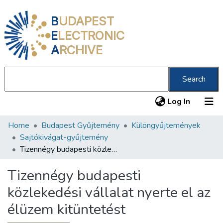
B
UDAPEST
E
LECTRONIC
A
RCHIVE
Search
(current
Log In
Home
Budapest Gyűjtemény
Különgyűjtemények
Communities & Collections
Sajtókivágat-gyűjtemény
All of DSpace
Tizennégy budapesti közlekedési vállalat nyerte el az élüzem kitüntetést
Statistics
Tizennégy budapesti
About us
közlekedési vállalat nyerte el az
élüzem kitüntetést