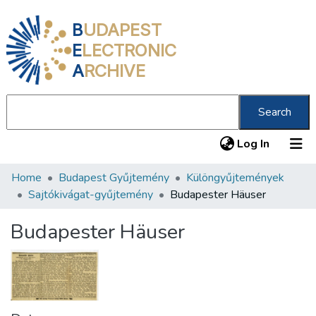
B
UDAPEST
E
LECTRONIC
A
RCHIVE
Search
(current
Log In
Home
Budapest Gyűjtemény
Különgyűjtemények
Communities & Collections
Sajtókivágat-gyűjtemény
Budapester Häuser
All of DSpace
Budapester Häuser
Statistics
About us