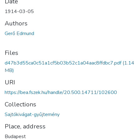
Date
1914-03-05
Authors
Gerő Edmund
Files
d47b3d55ca0c51a1cf5b03b52c1a04aac8ffdbc7.pdf
(1.14
MB)
URI
https://bea.fszek.hu/handle/20.500.14711/102600
Collections
Sajtókivágat-gyűjtemény
Place, address
Budapest