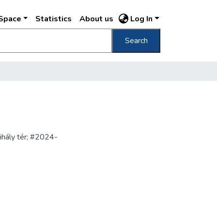
DSpace
Statistics
About us
Log In
Search
ihály tér; #2024-