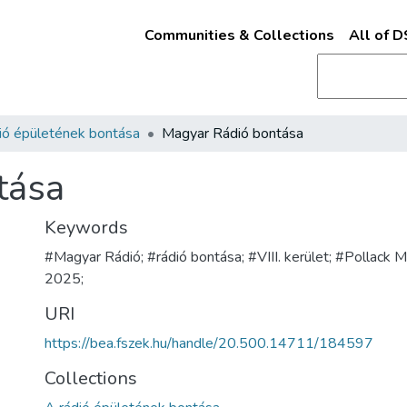
Communities & Collections
All of 
ió épületének bontása
Magyar Rádió bontása
tása
Keywords
#Magyar Rádió; #rádió bontása; #VIII. kerület; #Pollack M
2025;
URI
https://bea.fszek.hu/handle/20.500.14711/184597
Collections