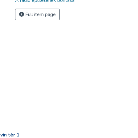
A rádió épületének bontása
Full item page
in tér 1.