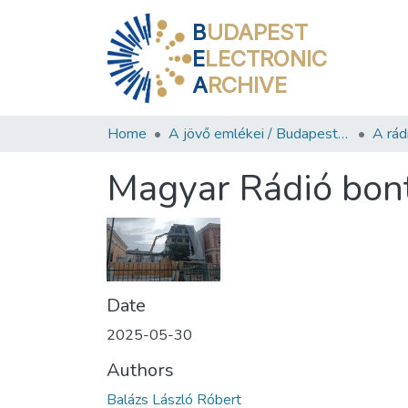
B
UDAPEST
E
LECTRONIC
A
RCHIVE
Home
A jövő emlékei / Budapest ma
A rád
Magyar Rádió bon
Date
2025-05-30
Authors
Balázs László Róbert