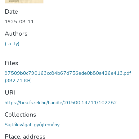
Date
1925-08-11
Authors
(-a -ly)
Files
97509b0c790163cc84b67d756ede0b80a426e413.pdf
(382.71 KB)
URI
https://bea.fszek.hu/handle/20.500.14711/102282
Collections
Sajtókivágat-gyűjtemény
Place, address