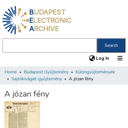
B
UDAPEST
E
LECTRONIC
A
RCHIVE
Search
(current
Log In
Home
Budapest Gyűjtemény
Különgyűjtemények
Communities & Collections
Sajtókivágat-gyűjtemény
A józan fény
All of DSpace
A józan fény
Statistics
About us