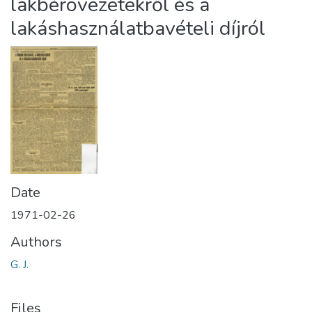
lakbérövezetekről és a
lakáshasználatbavételi díjról
Date
1971-02-26
Authors
G. J.
Files