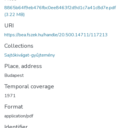
8865b64f9eb476fbc0ee8463f2d9d1c7a41c8d7e.pdf
(3.22 MB)
URI
https://bea.fszek.hu/handle/20.500.14711/117213
Collections
Sajtókivágat-gyűjtemény
Place, address
Budapest
Temporal coverage
1971
Format
application/pdf
Identifier