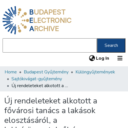
B
UDAPEST
E
LECTRONIC
A
RCHIVE
Search
(current
Log In
Home
Budapest Gyűjtemény
Különgyűjtemények
Communities & Collections
Sajtókivágat-gyűjtemény
All of DSpace
Új rendeleteket alkotott a fővárosi tanács a lakások elosztásáról, a lakbérövezetekről és a lakáshasználatbavételi díjról
Statistics
Új rendeleteket alkotott a
About us
fővárosi tanács a lakások
elosztásáról, a