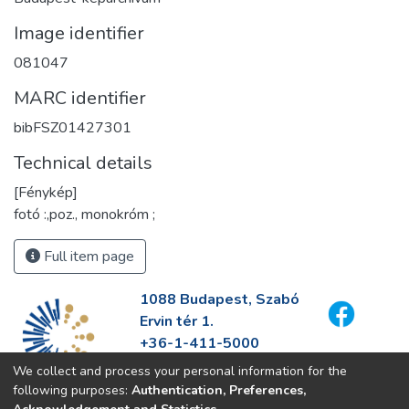
Image identifier
081047
MARC identifier
bibFSZ01427301
Technical details
[Fénykép]
fotó :,poz., monokróm ;
Full item page
1088 Budapest, Szabó
Ervin tér 1.
+36-1-411-5000
info@fszek.hu
We collect and process your personal information for the
https://fszek.hu
following purposes:
Authentication, Preferences,