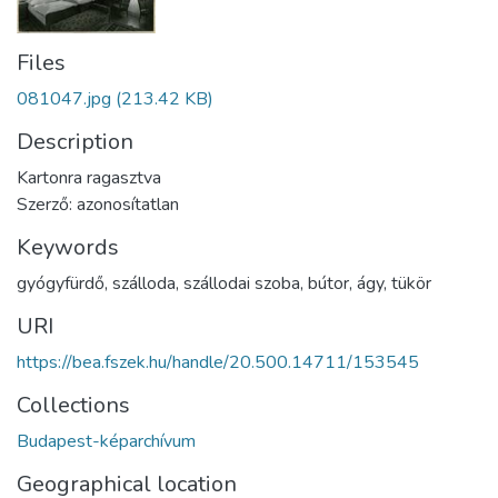
Files
081047.jpg
(213.42 KB)
Description
Kartonra ragasztva
Szerző: azonosítatlan
Keywords
gyógyfürdő
,
szálloda
,
szállodai szoba
,
bútor
,
ágy
,
tükör
URI
https://bea.fszek.hu/handle/20.500.14711/153545
Collections
Budapest-képarchívum
Geographical location