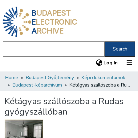
B
UDAPEST
E
LECTRONIC
A
RCHIVE
Search
(current
Log In
Home
Budapest Gyűjtemény
Képi dokumentumok
Communities & Collections
Budapest-képarchívum
Kétágyas szállószoba a Rudas gyógyszállóban
All of DSpace
Kétágyas szállószoba a Rudas
Statistics
gyógyszállóban
About us