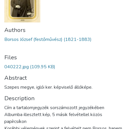
Authors
Borsos József (festőművész) (1821-1883)
Files
040222.jpg
(109.95 KB)
Abstract
Szepes megye, iglói ker. képviselő állóképe.
Description
Cím a tartalomjegyzék sorszámozott jegyzékében
Albumba illesztett kép, 5 másik felvétellel közös
papírcsíkon
Korábbi vélemények szerint a felvételt nem Borsos, hanem