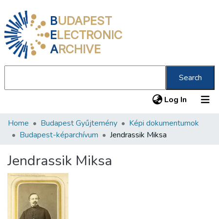
B
UDAPEST
E
LECTRONIC
A
RCHIVE
Search
(current
Log In
Home
Budapest Gyűjtemény
Képi dokumentumok
Communities & Collections
Budapest-képarchívum
Jendrassik Miksa
All of DSpace
Jendrassik Miksa
Statistics
About us