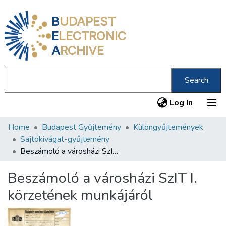
B
UDAPEST
E
LECTRONIC
A
RCHIVE
Search
(current
Log In
Home
Budapest Gyűjtemény
Különgyűjtemények
Communities & Collections
Sajtókivágat-gyűjtemény
All of DSpace
Beszámoló a városházi SzIT I. körzetének munkájáról
Statistics
Beszámoló a városházi SzIT I.
About us
körzetének munkájáról