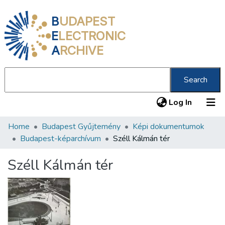
B
UDAPEST
E
LECTRONIC
A
RCHIVE
Search
(current
Log In
Home
Budapest Gyűjtemény
Képi dokumentumok
Communities & Collections
Budapest-képarchívum
Széll Kálmán tér
All of DSpace
Széll Kálmán tér
Statistics
About us