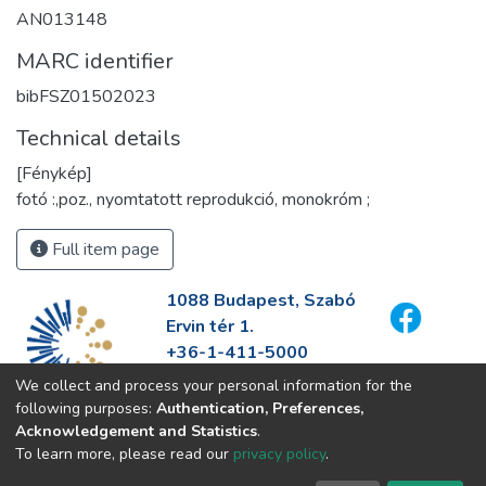
AN013148
MARC identifier
bibFSZ01502023
Technical details
[Fénykép]
fotó :,poz., nyomtatott reprodukció, monokróm ;
Full item page
1088 Budapest, Szabó
Ervin tér 1.
+36-1-411-5000
info@fszek.hu
We collect and process your personal information for the
https://fszek.hu
following purposes:
Authentication, Preferences,
Acknowledgement and Statistics
.
To learn more, please read our
privacy policy
.