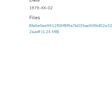
1979-XX-02
Files
8fa5e0ee9912f09f8f9a7b035ae909bf02e3
2a.pdf
(1.24 MB)