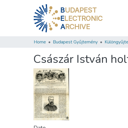
B
UDAPEST
E
LECTRONIC
A
RCHIVE
Home
Budapest Gyűjtemény
Különgyűjt
Császár István holt
Date