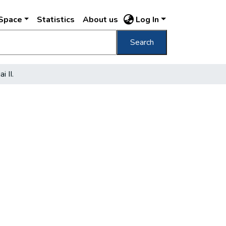
DSpace
Statistics
About us
Log In
Search
i II.