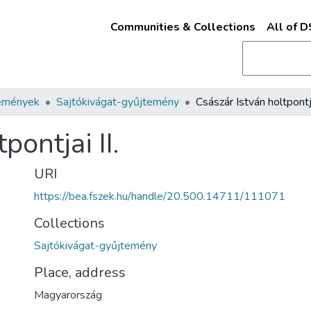
Communities & Collections
All of 
emények
Sajtókivágat-gyűjtemény
Császár István holtpontja
pontjai II.
URI
https://bea.fszek.hu/handle/20.500.14711/111071
Collections
Sajtókivágat-gyűjtemény
Place, address
Magyarország