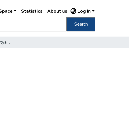
DSpace
Statistics
About us
Log In
Search
Megakadt a Primás-bástya rendezése