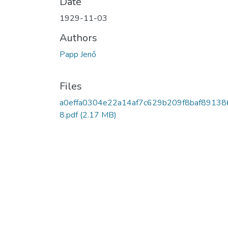
Date
1929-11-03
Authors
Papp Jenő
Files
a0effa0304e22a14af7c629b209f8baf89138
8.pdf
(2.17 MB)