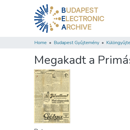
B
UDAPEST
E
LECTRONIC
A
RCHIVE
Home
Budapest Gyűjtemény
Különgyűjt
Megakadt a Primá