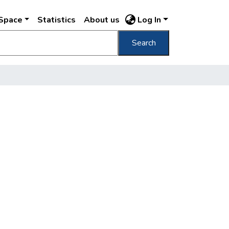
DSpace
Statistics
About us
Log In
Search