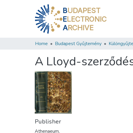
B
UDAPEST
E
LECTRONIC
A
RCHIVE
Home
Budapest Gyűjtemény
Különgyűjt
A Lloyd-szerződés
Publisher
Athenaeum,