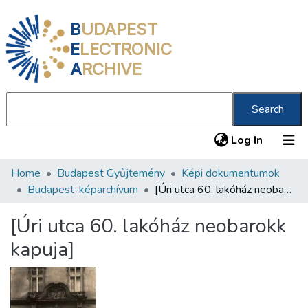
B
UDAPEST
E
LECTRONIC
A
RCHIVE
Search
(current
Log In
Home
Budapest Gyűjtemény
Képi dokumentumok
Communities & Collections
Budapest-képarchívum
[Úri utca 60. lakóház neobarokk kapuja]
All of DSpace
[Úri utca 60. lakóház neobarokk
Statistics
kapuja]
About us