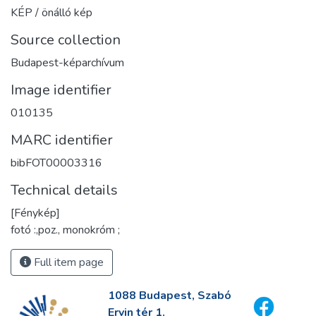
KÉP / önálló kép
Source collection
Budapest-képarchívum
Image identifier
010135
MARC identifier
bibFOT00003316
Technical details
[Fénykép]
fotó :,poz., monokróm ;
Full item page
1088 Budapest, Szabó
Ervin tér 1.