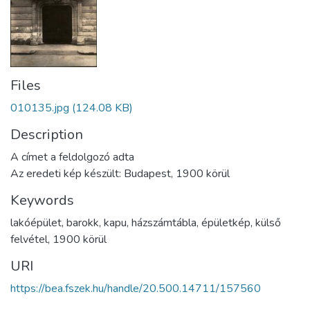
Files
010135.jpg
(124.08 KB)
Description
A címet a feldolgozó adta
Az eredeti kép készült: Budapest, 1900 körül
Keywords
lakóépület
,
barokk
,
kapu
,
házszámtábla
,
épületkép
,
külső
felvétel
,
1900 körül
URI
https://bea.fszek.hu/handle/20.500.14711/157560