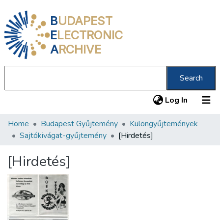
B
UDAPEST
E
LECTRONIC
A
RCHIVE
Search
(current
Log In
Home
Budapest Gyűjtemény
Különgyűjtemények
Communities & Collections
Sajtókivágat-gyűjtemény
[Hirdetés]
All of DSpace
[Hirdetés]
Statistics
About us