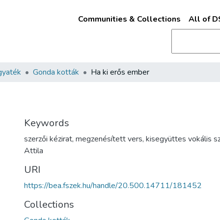
Communities & Collections
All of 
gyaték
Gonda kották
Ha ki erős ember
Keywords
szerzői kézirat
,
megzenésített vers
,
kisegyüttes vokális sz
Attila
URI
https://bea.fszek.hu/handle/20.500.14711/181452
Collections