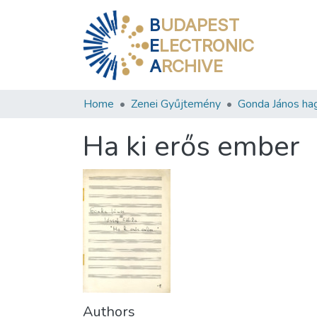
B
UDAPEST
E
LECTRONIC
A
RCHIVE
Home
Zenei Gyűjtemény
Gonda János ha
Ha ki erős ember
Authors