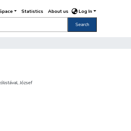
DSpace
Statistics
About us
Log In
Search
ólistával
,
József