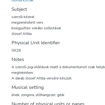
Gonda kották
Subject
szerzői kézirat
megzenésített vers
kisegyüttes vokális szólistával
József Attila
Physical Unit Identifier
GK26
Notes
A szerzői jogi előírások miatt a dokumentumot csak helyb
megtekinteni.
A darab József Attila versére készült.
Musical setting
ének, zongora, ütőhangszer, gitár
Number of physical units or pages