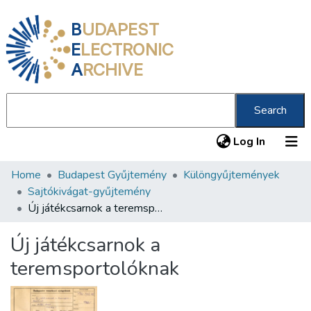
B
UDAPEST
E
LECTRONIC
A
RCHIVE
Search
(current
Log In
Home
Budapest Gyűjtemény
Különgyűjtemények
Communities & Collections
Sajtókivágat-gyűjtemény
All of DSpace
Új játékcsarnok a teremsportolóknak
Statistics
Új játékcsarnok a
About us
teremsportolóknak