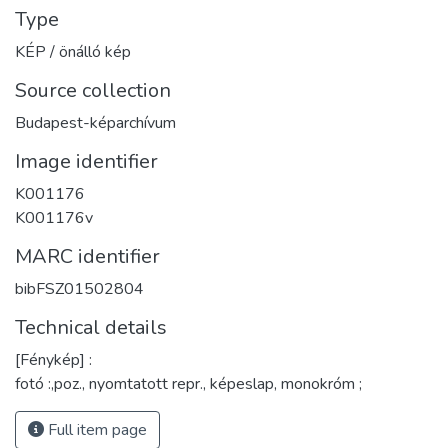
Type
KÉP / önálló kép
Source collection
Budapest-képarchívum
Image identifier
K001176
K001176v
MARC identifier
bibFSZ01502804
Technical details
[Fénykép] :
fotó :,poz., nyomtatott repr., képeslap, monokróm ;
Full item page