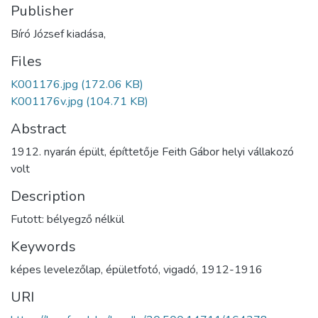
Publisher
Bíró József kiadása,
Files
K001176.jpg
(172.06 KB)
K001176v.jpg
(104.71 KB)
Abstract
1912. nyarán épült, építtetője Feith Gábor helyi vállakozó
volt
Description
Futott: bélyegző nélkül
Keywords
képes levelezőlap
,
épületfotó
,
vigadó
,
1912-1916
URI