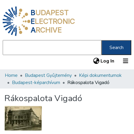
B
UDAPEST
E
LECTRONIC
A
RCHIVE
Search
(current
Log In
Home
Budapest Gyűjtemény
Képi dokumentumok
Communities & Collections
Budapest-képarchívum
Rákospalota Vigadó
All of DSpace
Rákospalota Vigadó
Statistics
About us