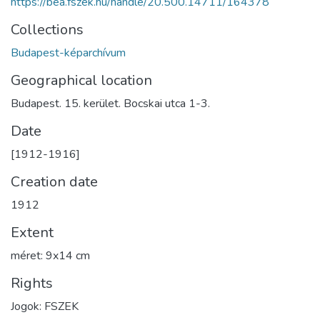
https://bea.fszek.hu/handle/20.500.14711/164378
Collections
Budapest-képarchívum
Geographical location
Budapest. 15. kerület. Bocskai utca 1-3.
Date
[1912-1916]
Creation date
1912
Extent
méret: 9x14 cm
Rights
Jogok: FSZEK