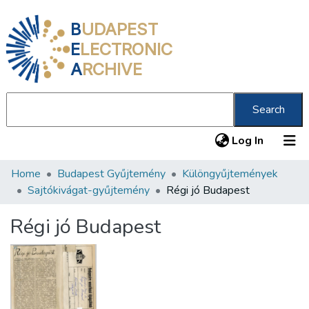
B
UDAPEST
E
LECTRONIC
A
RCHIVE
Search
(current
Log In
Home
Budapest Gyűjtemény
Különgyűjtemények
Communities & Collections
Sajtókivágat-gyűjtemény
Régi jó Budapest
All of DSpace
Régi jó Budapest
Statistics
About us